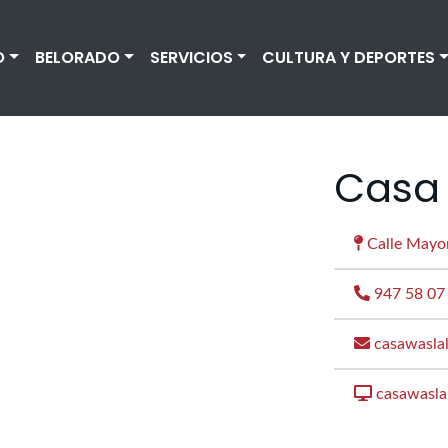
O
BELORADO
SERVICIOS
CULTURA Y DEPORTES
Casa
Calle Mayor
947 58 07
casawasla
casawasla