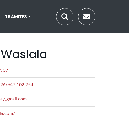
TRÁMITES
 Waslala
, 57
 26/647 102 254
la@gmail.com
la.com/