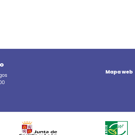
do
Mapa web
rgos
 00