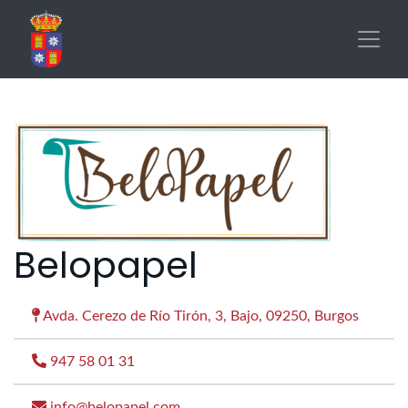
Pasar
al
contenido
principal
Belopapel
Avda. Cerezo de Río Tirón, 3, Bajo, 09250, Burgos
947 58 01 31
info@belopapel.com